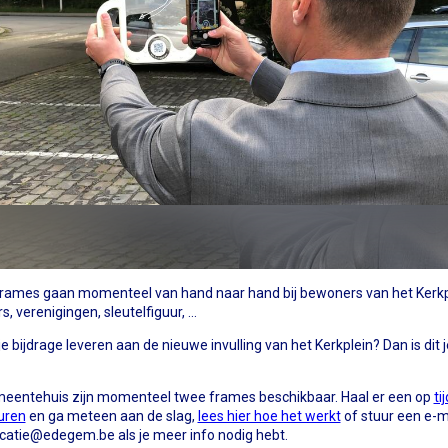
rames gaan momenteel van hand naar hand bij bewoners van het Kerkp
, verenigingen, sleutelfiguur, ...
k je bijdrage leveren aan de nieuwe invulling van het Kerkplein? Dan is dit j
meentehuis zijn momenteel twee frames beschikbaar. Haal er een op
ti
uren
en ga meteen aan de slag,
lees hier hoe het werkt
of stuur een e-m
catie@edegem.be
als je meer info nodig hebt.