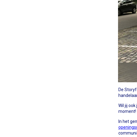
De Storyf
handelaars
Wil jij oo
moment!
In het ge
openings
communi