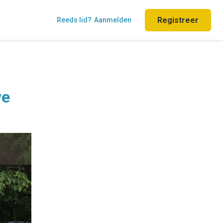
Registreer
Reeds lid?
Aanmelden
we