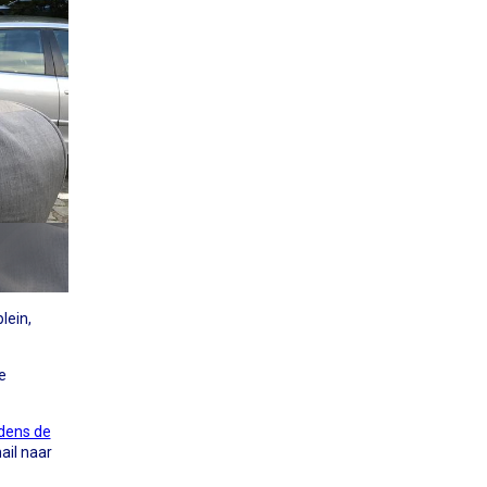
lein,
e
jdens de
ail naar