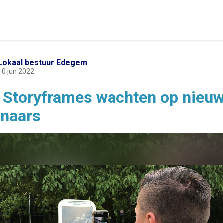
Lokaal bestuur Edegem
10 jun 2022
e Storyframes wachten op nieu
enaars