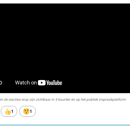
 en de reacties erop zijn zichtbaar in 4 buurten en op het publiek inspraakplatform
1
1